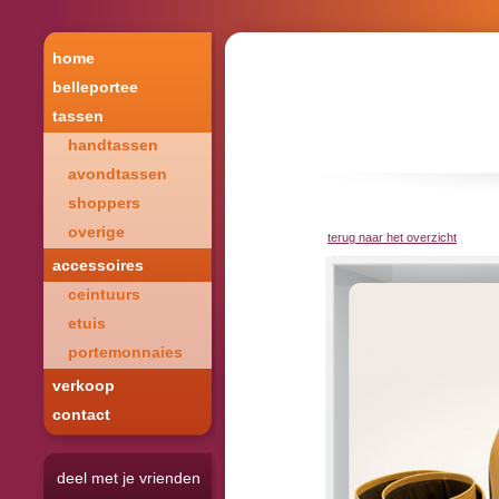
home
belleportee
tassen
handtassen
avondtassen
shoppers
overige
terug naar het overzicht
accessoires
ceintuurs
etuis
portemonnaies
verkoop
contact
deel met je vrienden