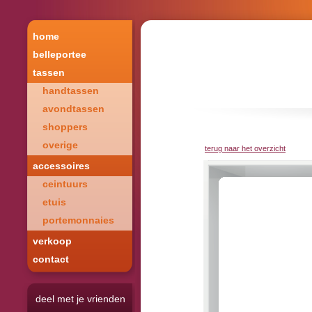
home
belleportee
tassen
handtassen
avondtassen
shoppers
overige
terug naar het overzicht
accessoires
ceintuurs
etuis
portemonnaies
verkoop
contact
deel met je vrienden