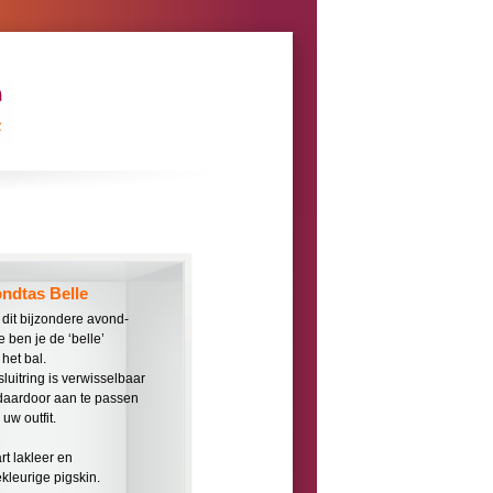
ndtas Belle
 dit bijzondere avond-
e ben je de ‘belle’
het bal.
sluitring is verwisselbaar
daardoor aan te passen
uw outfit.
rt lakleer en
ekleurige pigskin.