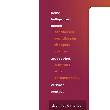
home
belleportee
tassen
handtassen
avondtassen
shoppers
overige
accessoires
ceintuurs
etuis
portemonnaies
verkoop
contact
deel met je vrienden