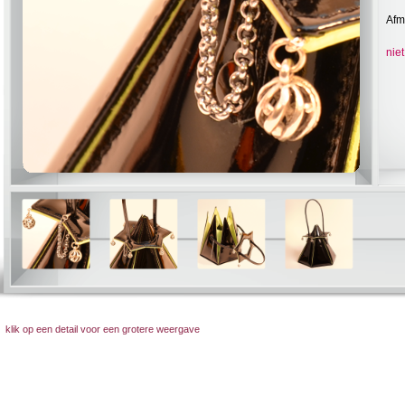
Afm
niet
klik op een detail voor een grotere weergave