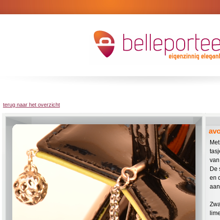
terug naar het overzicht
avo
Met
tasj
van 
De 
en 
aan 
Zwa
lim