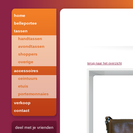
home
belleportee
tassen
handtassen
avondtassen
shoppers
overige
terug naar het overzicht
accessoires
ceintuurs
etuis
portemonnaies
verkoop
contact
deel met je vrienden