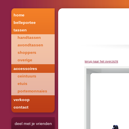
home
belleportee
tassen
handtassen
avondtassen
shoppers
overige
terug naar het overzicht
accessoires
ceintuurs
etuis
portemonnaies
verkoop
contact
deel met je vrienden