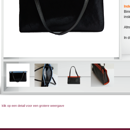
Ind
Bin
ins
Afm
In 
klik op een detail voor een grotere weergave