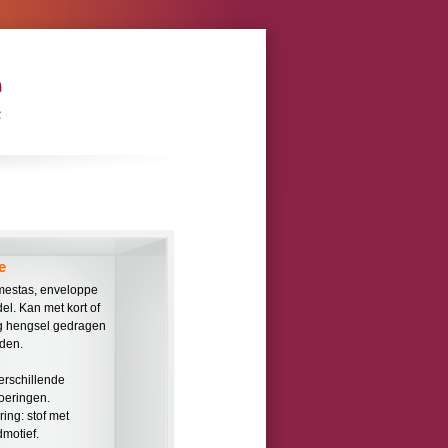
e
estas, enveloppe
el. Kan met kort of
g hengsel gedragen
den.
verschillende
voeringen.
ring: stof met
dmotief.