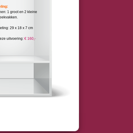
eling:
nen: 1 groot en 2 kleine
teekvakken.
eting: 29 x 18 x 7 cm
deze uitvoering:
€ 160,-