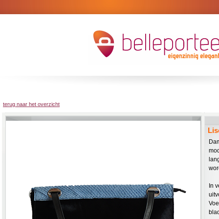
terug naar het overzicht
Lis
Dam
mod
lan
wor
In 
uit
Voe
bla