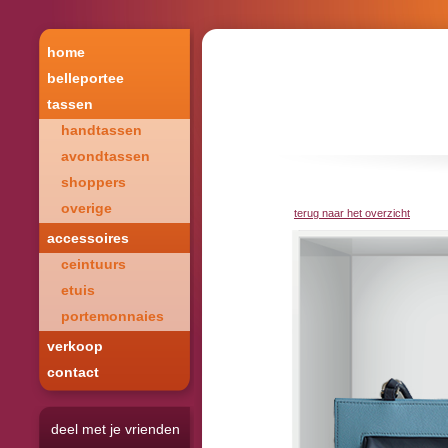
home
belleportee
tassen
handtassen
avondtassen
shoppers
overige
terug naar het overzicht
accessoires
ceintuurs
etuis
portemonnaies
verkoop
contact
deel met je vrienden