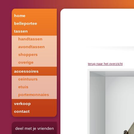
home
belleportee
tassen
handtassen
avondtassen
shoppers
overige
terug naar het overzicht
accessoires
ceintuurs
etuis
portemonnaies
verkoop
contact
deel met je vrienden