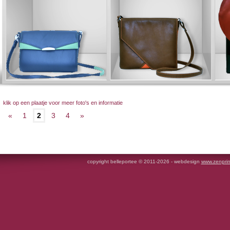
klik op een plaatje voor meer foto's en informatie
«
1
2
3
4
»
copyright belleportee © 2011-2026 - webdesign
www.zenprin